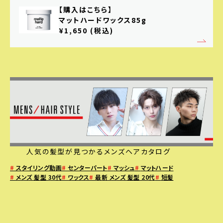
【購入はこちら】
マットハードワックス85g
¥1,650 (税込)
人気の髪型が見つかるメンズヘアカタログ
#
スタイリング動画
#
センターパート
#
マッシュ
#
マットハード
#
メンズ 髪型 30代
#
ワックス
#
最新 メンズ 髪型 20代
#
短髪