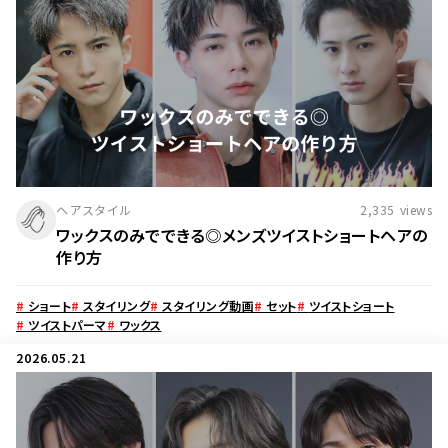
ヘアスタイル
2,335
views
ワックスのみでできる◎メンズツイストショートヘアの
作り方
#
ショート
#
スタイリング
#
スタイリング動画
#
セット
#
ツイストショート
#
ツイストパーマ
#
ワックス
2026.05.21