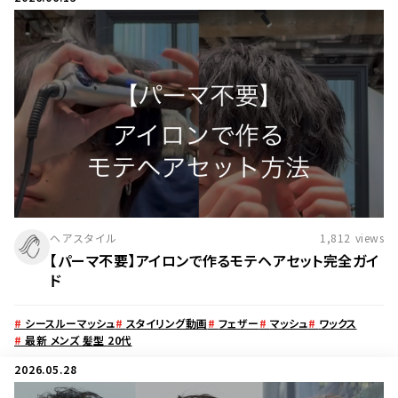
ヘアスタイル
1,812
views
【パーマ不要】アイロンで作るモテヘアセット完全ガイ
ド
#
シースルーマッシュ
#
スタイリング動画
#
フェザー
#
マッシュ
#
ワックス
#
最新 メンズ 髪型 20代
2026.05.28