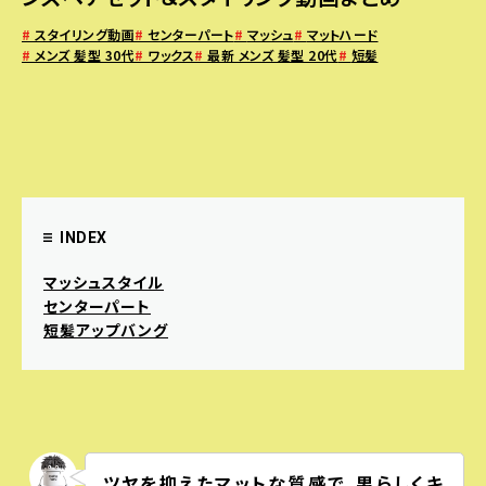
#
スタイリング動画
#
センターパート
#
マッシュ
#
マットハード
#
メンズ 髪型 30代
#
ワックス
#
最新 メンズ 髪型 20代
#
短髪
INDEX
マッシュスタイル
センターパート
短髪アップバング
ツヤを抑えたマットな質感で、男らしくキ