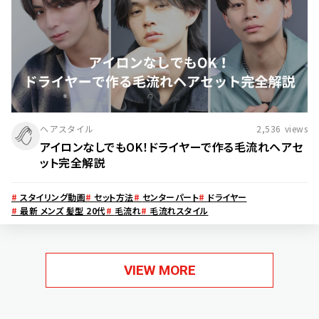
ヘアスタイル
2,536
views
アイロンなしでもOK！ドライヤーで作る毛流れヘアセ
ット完全解説
#
スタイリング動画
#
セット方法
#
センターパート
#
ドライヤー
#
最新 メンズ 髪型 20代
#
毛流れ
#
毛流れスタイル
VIEW MORE