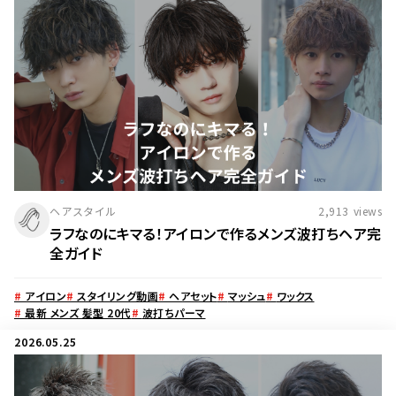
ヘアスタイル
2,913
views
ラフなのにキマる！アイロンで作るメンズ波打ちヘア完
全ガイド
#
アイロン
#
スタイリング動画
#
ヘアセット
#
マッシュ
#
ワックス
#
最新 メンズ 髪型 20代
#
波打ちパーマ
2026.05.25