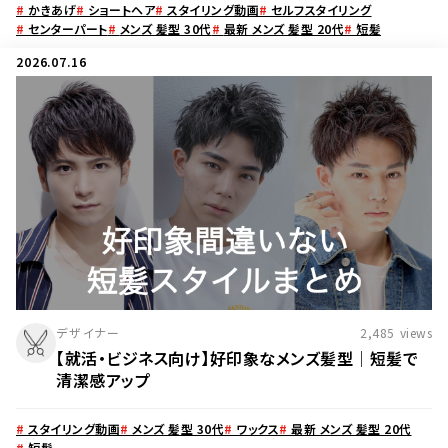
#
かきあげ
#
ショートヘア
#
スタイリング動画
#
セルフスタイリング
#
センターパート
#
メンズ 髪型 30代
#
最新 メンズ 髪型 20代
#
短髪
2026.07.16
デザイナー
2,485
views
【就活・ビジネス向け】好印象なメンズ髪型│短髪で
清潔感アップ
#
スタイリング動画
#
メンズ 髪型 30代
#
ワックス
#
最新 メンズ 髪型 20代
#
短髪