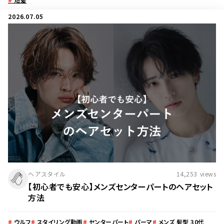
2026.07.05
ヘアスタイル
14,253
views
【初心者でも安心】メンズセンターパートのヘアセット
方法
#
ウルフ
#
スタイリング動画
#
センターパート
#
パーマ
#
メンズ 髪型 30代