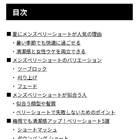
目次
■
夏にメンズベリーショートが人気の理由
・
暑い季節でも快適に過ごせる
・
清潔感と女性ウケを両立できる
■
メンズベリーショートのバリエーション
・
ツーブロック
・
刈り上げ
・
フェード
■
メンズベリーショートが似合う人
・
似合う顔型や髪質
・
ベリーショートで失敗しないためのポイント
■
梅雨でも清潔感アップ！ベリーショート5選
・
ショートマッシュ
・
ダウンバング ショート