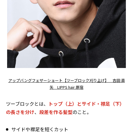
アップバングフェザーショート【ツーブロック刈り上げ】 吉田 直
矢 LIPPS hair 原宿
ツーブロックとは、
トップ（上）とサイド・襟足（下）
の長さを分け
、
段差を作る髪型
のこと。
サイドや襟足を短くカット