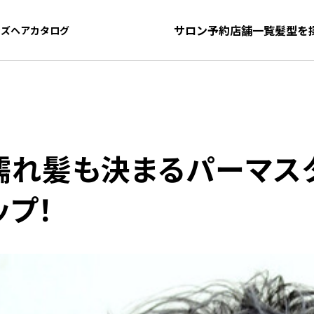
サロン予約
店舗一覧
髪型を
ンズヘアカタログ
ンズヘアカタログ
！
濡れ髪も決まるパーマス
ップ！