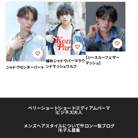
【シースルーフェザー
緩めシャドウパーマラウ
マッシュ】
ンドマッシュウルフ
シャドウセンターパート
ベリーショート
ショート
ミディアム
パーマ
ビジネス
大人
メンズヘアスタイルについて
サロン一覧
ブログ
モデル募集