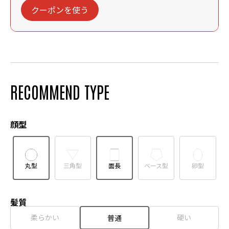
クーポンを使う
RECOMMEND TYPE
顔型
丸型
三角型
面長
ベース型
卵型
髪質
柔らかい
硬い
普通