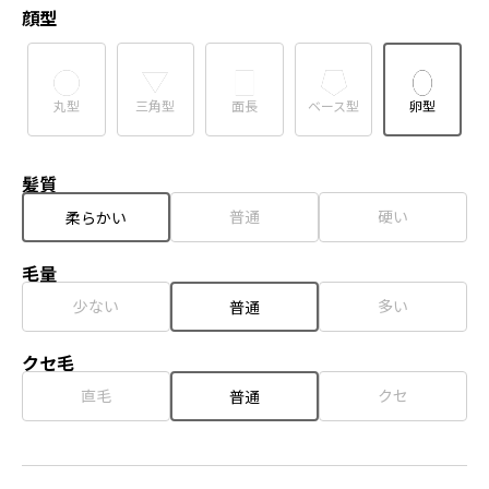
顔型
丸型
三角型
面長
ベース型
卵型
髪質
普通
硬い
柔らかい
毛量
少ない
多い
普通
クセ毛
直毛
クセ
普通