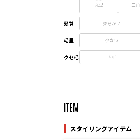
丸型
三角
髪質
柔らかい
毛量
少ない
クセ毛
直毛
ITEM
スタイリングアイテム