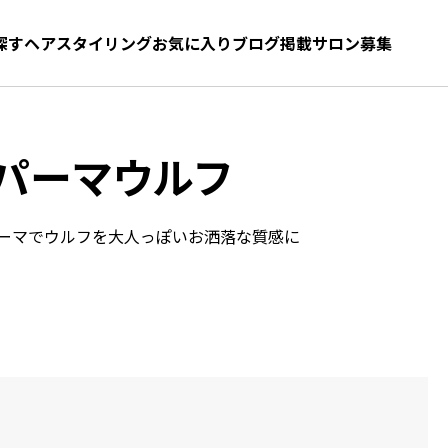
探す
ヘアスタイリング
お気に入り
お気に入り
ブログ
髪型をさがす
掲載サロン募集
パーマウルフ
ーマでウルフを大人っぽいお洒落な質感に