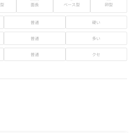
型
面長
ベース型
卵型
普通
硬い
普通
多い
普通
クセ