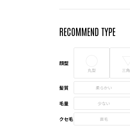
RECOMMEND TYPE
顔型
丸型
三角
髪質
柔らかい
毛量
少ない
クセ毛
直毛