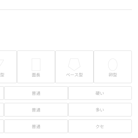
型
面長
ベース型
卵型
普通
硬い
普通
多い
普通
クセ