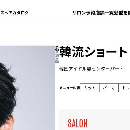
サロン予約
店舗一覧
髪型を
ンズヘアカタログ
ンズヘアカタログ
韓流ショート
韓国アイドル風センターパート
カット
パーマ
トリ
メニュー内容
SALON