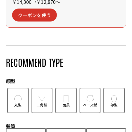
￥14,300→￥12,870～
クーポンを使う
RECOMMEND TYPE
顔型
丸型
三角型
面長
ベース型
卵型
髪質