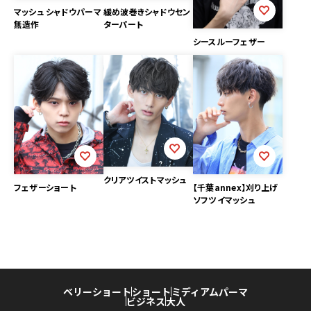
マッシュ シャドウパーマ
緩め波巻きシャドウセン
無造作
ターパート
シースルーフェザー
クリアツイストマッシュ
フェザーショート
【千葉annex】刈り上げ
ソフツイマッシュ
ベリーショート
ショート
ミディアム
パーマ
ビジネス
大人