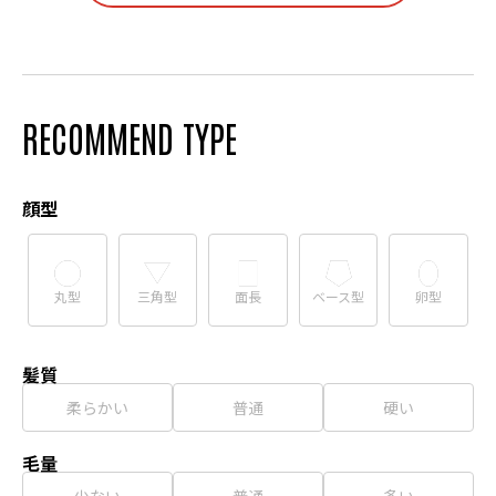
RECOMMEND TYPE
顔型
丸型
三角型
面長
ベース型
卵型
髪質
柔らかい
普通
硬い
毛量
少ない
普通
多い