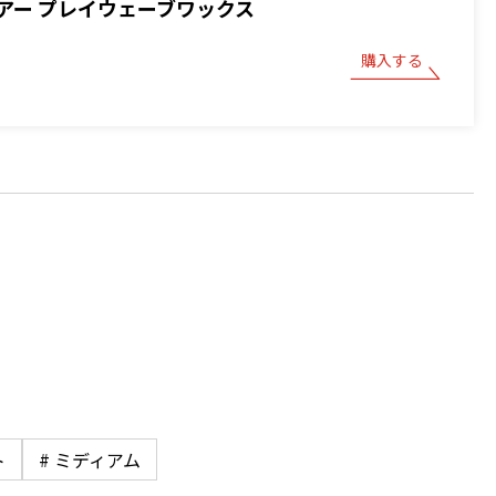
アー プレイウェーブワックス
購入する
ト
# ミディアム