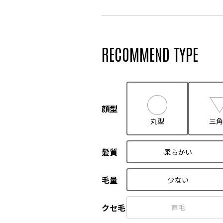
RECOMMEND TYPE
顔型
丸型
三角
髪質
柔らかい
毛量
少ない
クセ毛
直毛