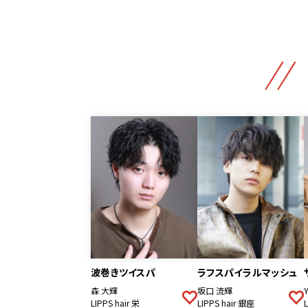
波巻きツイスパ
ラフスパイラルマッシュ
森 大輝
坂口 流輝
Y
LIPPS hair 栄
LIPPS hair 銀座