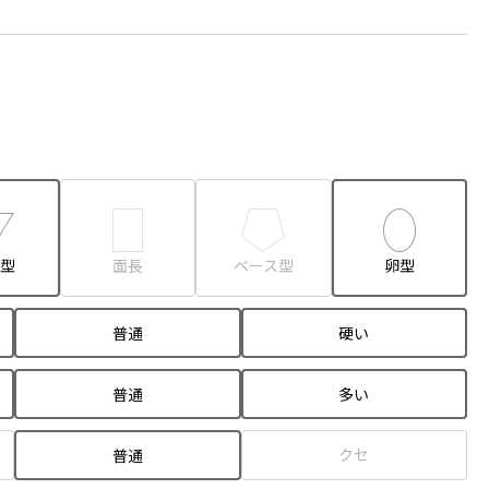
型
面長
ベース型
卵型
普通
硬い
普通
多い
クセ
普通