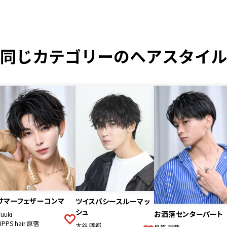
同じカテゴリーのヘアスタイル
サマーフェザーコンマ
ツイスパシースルーマッ
シュ
お洒落センターパート
uuki
LIPPS hair 原宿
大谷 啄都