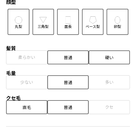
顔型
丸型
三角型
面長
ベース型
卵型
髪質
柔らかい
普通
硬い
毛量
少ない
多い
普通
クセ毛
クセ
直毛
普通