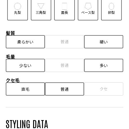
丸型
三角型
面長
ベース型
卵型
髪質
普通
柔らかい
硬い
毛量
普通
少ない
多い
クセ毛
クセ
直毛
普通
STYLING DATA