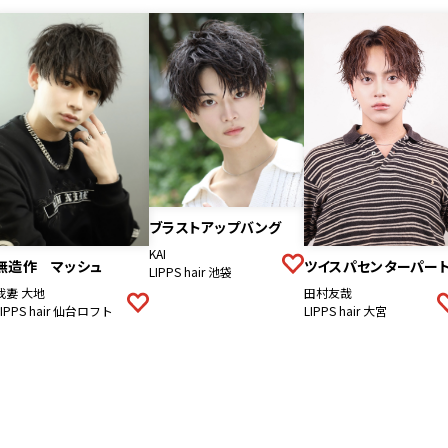
ブラストアップバング
KAI
ツイスパセンターパー
無造作 マッシュ
LIPPS hair 池袋
田村友哉
我妻 大地
LIPPS hair 大宮
LIPPS hair 仙台ロフト