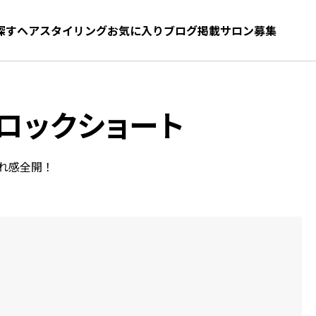
探す
ヘアスタイリング
お気に入り
お気に入り
ブログ
髪型をさがす
掲載サロン募集
ロックショート
れ感全開！