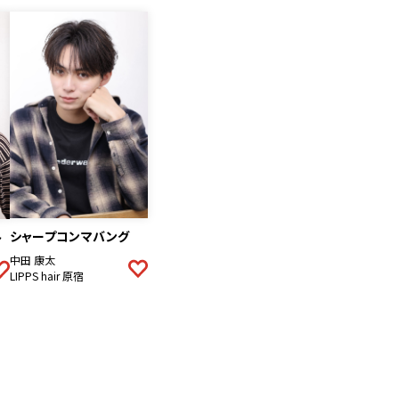
シャープコンマバング
ト
中田 康太
LIPPS hair 原宿