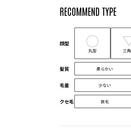
RECOMMEND TYPE
顔型
丸型
三角
髪質
柔らかい
毛量
少ない
クセ毛
直毛