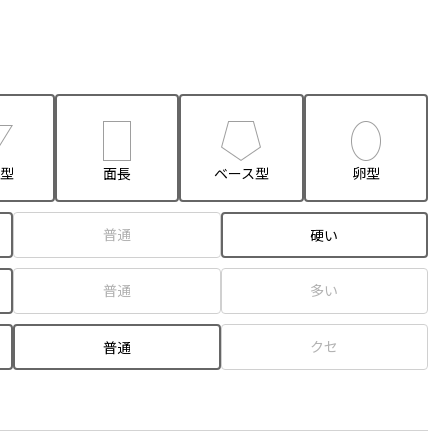
型
面長
ベース型
卵型
普通
硬い
普通
多い
クセ
普通