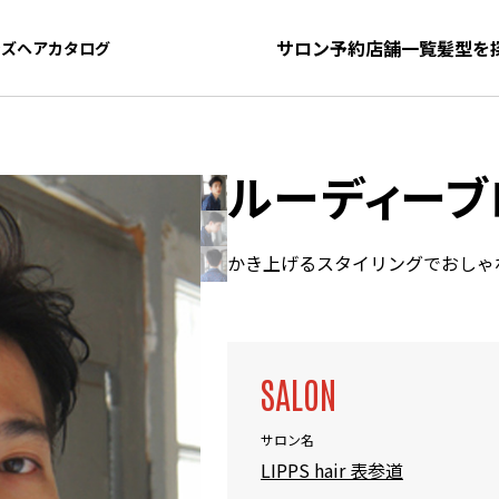
サロン予約
店舗一覧
髪型を
ンズヘアカタログ
ンズヘアカタログ
ルーディーブ
かき上げるスタイリングでおしゃ
SALON
サロン名
LIPPS hair 表参道