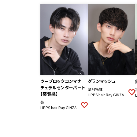
ツーブロックコンマナ
グランマッシュ
チュラルセンターパート
望月拓輝
【葵質感】
LIPPS hair Ray GINZA
葵
LIPPS hair Ray GINZA