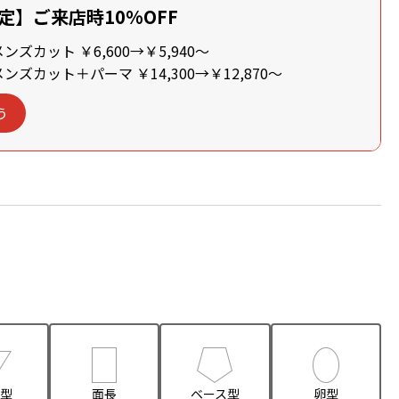
定】ご来店時10%OFF
ズカット ￥6,600→￥5,940～
ズカット＋パーマ ￥14,300→￥12,870～
う
型
面長
ベース型
卵型