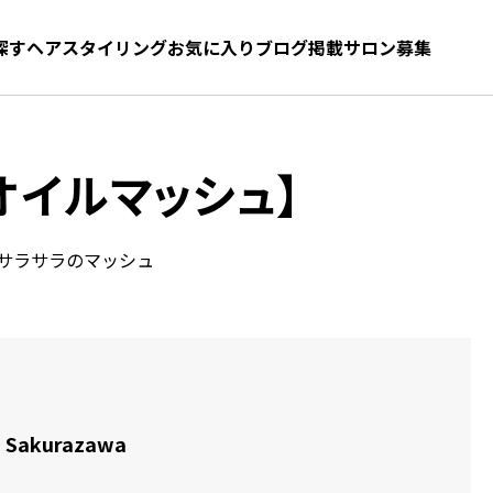
探す
ヘアスタイリング
お気に入り
お気に入り
ブログ
髪型をさがす
掲載サロン募集
オイルマッシュ】
サラサラのマッシュ
o Sakurazawa