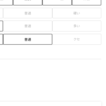
普通
硬い
普通
多い
クセ
普通