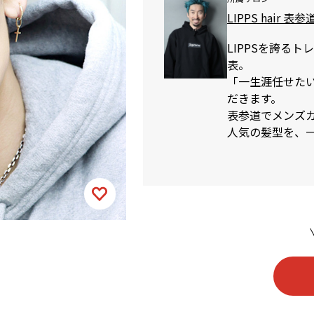
LIPPS hair 表参
LIPPSを誇る
表。
「一生涯任せた
だきます。
表参道でメンズカッ
人気の髪型を、