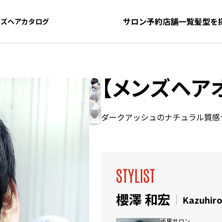
サロン予約
店舗一覧
髪型を
ンズヘアカタログ
ンズヘアカタログ
【メンズヘア
ダークアッシュのナチュラル質感
STYLIST
櫻澤 和宏
Kazuhir
所属サロン