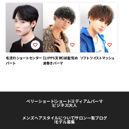
毛流れショートセンター
【LIPPS天神】前髪短め
ソフトツイストマッシュ
パート
波巻きパーマ
ベリーショート
ショート
ミディアム
パーマ
ビジネス
大人
メンズヘアスタイルについて
サロン一覧
ブログ
モデル募集