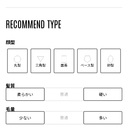
RECOMMEND TYPE
顔型
丸型
三角型
面長
ベース型
卵型
髪質
普通
柔らかい
硬い
毛量
普通
少ない
多い