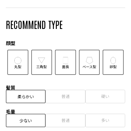
RECOMMEND TYPE
顔型
丸型
三角型
面長
ベース型
卵型
髪質
普通
硬い
柔らかい
毛量
普通
多い
少ない