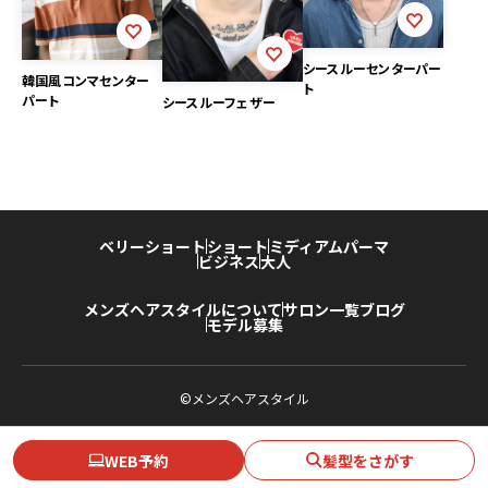
シースルーセンターパー
韓国風コンマセンター
ト
パート
シースルーフェザー
ベリーショート
ショート
ミディアム
パーマ
ビジネス
大人
メンズヘアスタイルについて
サロン一覧
ブログ
モデル募集
©メンズヘアスタイル
WEB予約
髪型をさがす