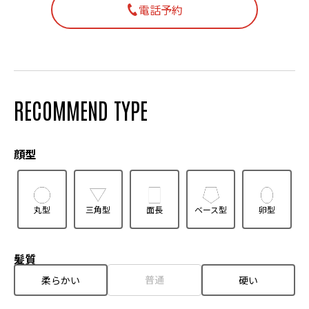
電話予約
RECOMMEND TYPE
顔型
丸型
三角型
面長
ベース型
卵型
髪質
普通
柔らかい
硬い