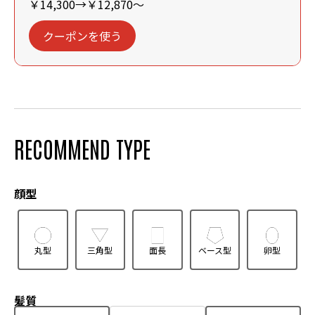
￥14,300→￥12,870～
クーポンを使う
RECOMMEND TYPE
顔型
丸型
三角型
面長
ベース型
卵型
髪質