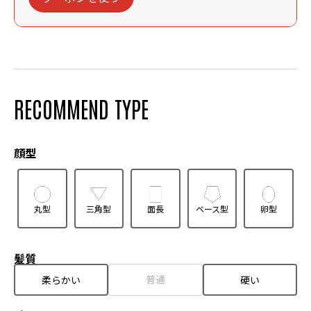
RECOMMEND TYPE
顔型
丸型
三角型
面長
ベース型
卵型
髪質
普通
柔らかい
硬い