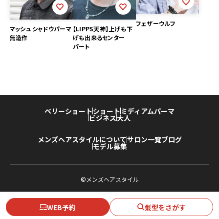
フェザーウルフ
マッシュ シャドウパーマ
【LIPPS天神】上げも下
無造作
げも出来るセンター
パート
ベリーショート
ショート
ミディアム
パーマ
ビジネス
大人
メンズヘアスタイルについて
サロン一覧
ブログ
モデル募集
©メンズヘアスタイル
WEB予約
髪型をさがす