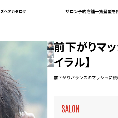
サロン予約
店舗一覧
髪型を
ンズヘアカタログ
ンズヘアカタログ
前下がりマッ
イラル】
前下がりバランスのマッシュに緩
SALON