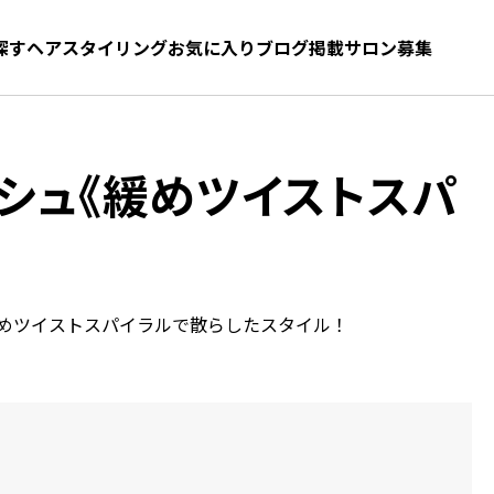
探す
ヘアスタイリング
お気に入り
お気に入り
ブログ
髪型をさがす
掲載サロン募集
シュ《緩めツイストスパ
めツイストスパイラルで散らしたスタイル！