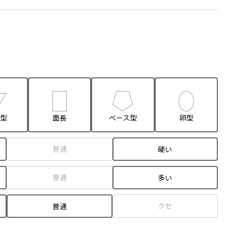
型
面長
ベース型
卵型
普通
硬い
普通
多い
クセ
普通