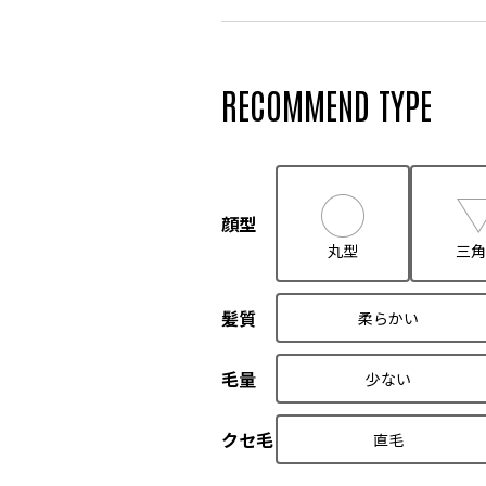
RECOMMEND TYPE
顔型
丸型
三角
髪質
柔らかい
毛量
少ない
クセ毛
直毛