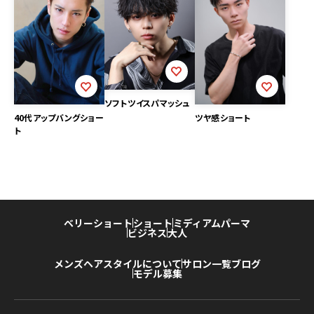
ソフトツイスパマッシュ
40代アップバングショー
ツヤ感ショート
ト
ベリーショート
ショート
ミディアム
パーマ
ビジネス
大人
メンズヘアスタイルについて
サロン一覧
ブログ
モデル募集