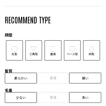
RECOMMEND TYPE
顔型
丸型
三角型
面長
ベース型
卵型
髪質
普通
柔らかい
硬い
毛量
普通
少ない
多い