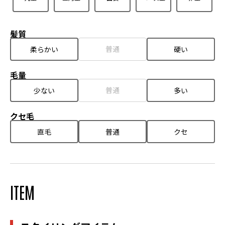
髪質
普通
柔らかい
硬い
毛量
普通
少ない
多い
クセ毛
直毛
普通
クセ
ITEM