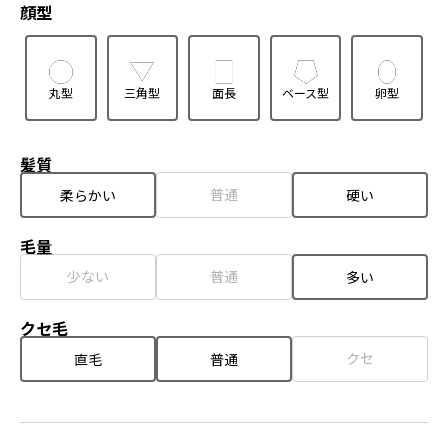
顔型
丸型
三角型
面長
ベース型
卵型
髪質
普通
柔らかい
硬い
毛量
少ない
普通
多い
クセ毛
クセ
直毛
普通