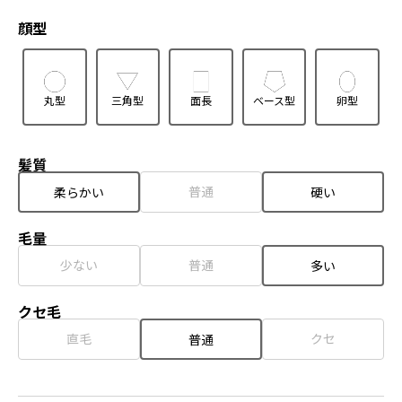
顔型
丸型
三角型
面長
ベース型
卵型
髪質
普通
柔らかい
硬い
毛量
少ない
普通
多い
クセ毛
直毛
クセ
普通