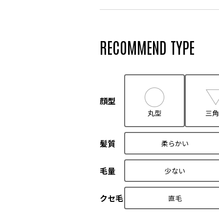
RECOMMEND TYPE
顔型
丸型
三角
髪質
柔らかい
毛量
少ない
クセ毛
直毛