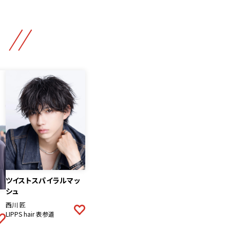
ツイストスパイラルマッ
シュ
西川 匠
LIPPS hair 表参道