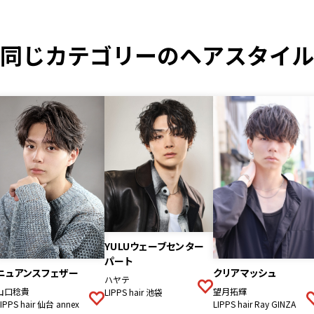
同じカテゴリーのヘアスタイル
YULUウェーブセンター
パート
クリアマッシュ
ニュアンスフェザー
ハヤテ
望月拓輝
山口稔貴
LIPPS hair 池袋
LIPPS hair Ray GINZA
LIPPS hair 仙台 annex