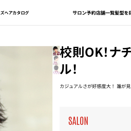
サロン予約
店舗一覧
髪型を
ンズヘアカタログ
ンズヘアカタログ
校則OK！ナ
ル！
カジュアルさが好感度大！ 誰が
SALON