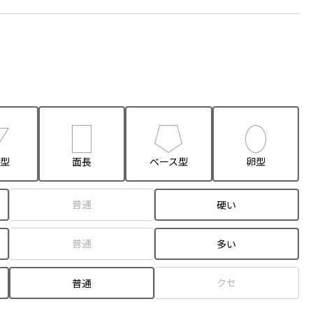
型
面長
ベース型
卵型
普通
硬い
普通
多い
クセ
普通