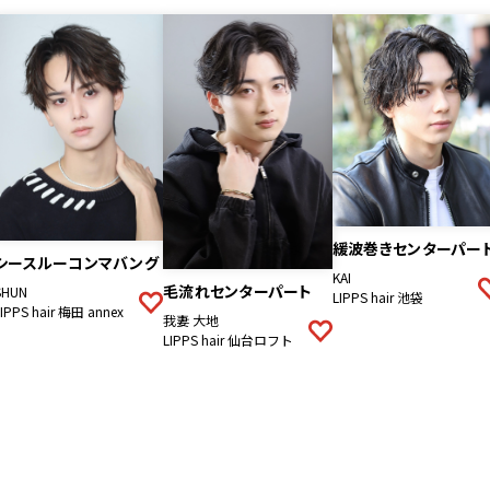
緩波巻きセンターパー
シースルーコンマバング
KAI
毛流れセンターパート
SHUN
LIPPS hair 池袋
LIPPS hair 梅田 annex
我妻 大地
LIPPS hair 仙台ロフト