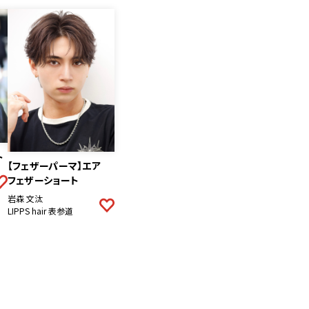
ト
【フェザーパーマ】エア
フェザーショート
岩森 文汰
LIPPS hair 表参道