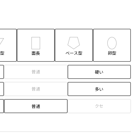
型
面長
ベース型
卵型
普通
硬い
普通
多い
クセ
普通