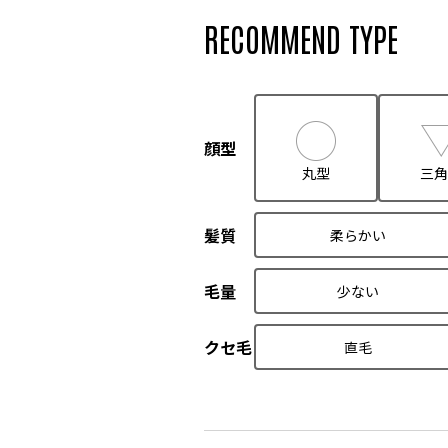
RECOMMEND TYPE
顔型
丸型
三角
髪質
柔らかい
毛量
少ない
クセ毛
直毛