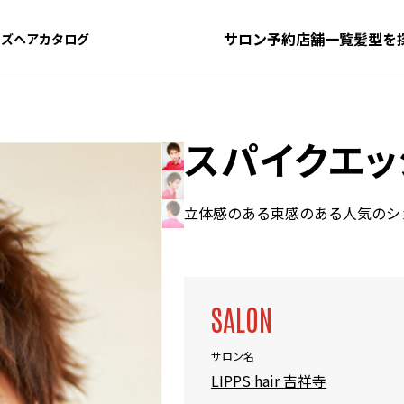
サロン予約
店舗一覧
髪型を
ンズヘアカタログ
ンズヘアカタログ
スパイクエッ
立体感のある束感のある人気のシ
SALON
サロン名
LIPPS hair 吉祥寺