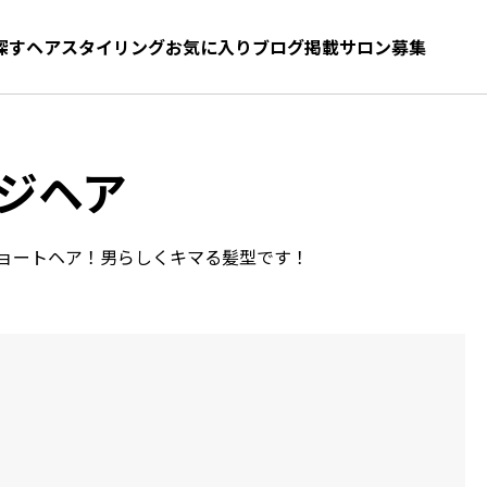
探す
ヘアスタイリング
お気に入り
お気に入り
ブログ
髪型をさがす
掲載サロン募集
ジヘア
ョートヘア！男らしくキマる髪型です！