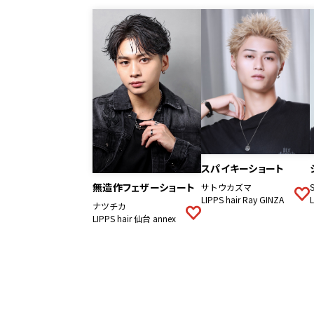
スパイキーショート
無造作フェザーショート
サトウカズマ
LIPPS hair Ray GINZA
ナツチカ
LIPPS hair 仙台 annex