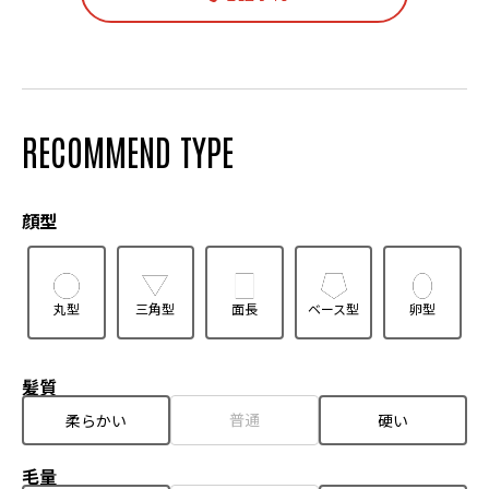
RECOMMEND TYPE
顔型
丸型
三角型
面長
ベース型
卵型
髪質
普通
柔らかい
硬い
毛量