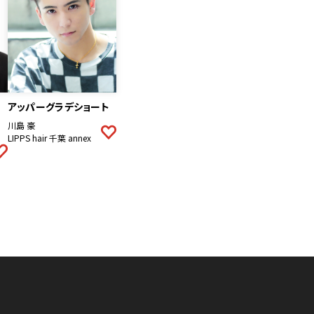
アッパーグラデショート
川島 豪
LIPPS hair 千葉 annex