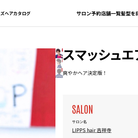
サロン予約
店舗一覧
髪型を
ンズヘアカタログ
ンズヘアカタログ
スマッシュエ
爽やかヘア決定版！
SALON
サロン名
LIPPS hair 吉祥寺