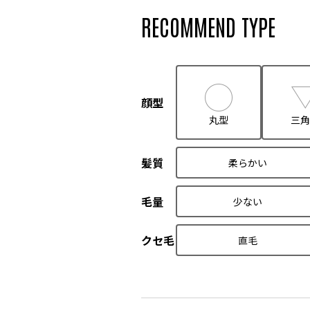
RECOMMEND TYPE
顔型
丸型
三角
髪質
柔らかい
毛量
少ない
クセ毛
直毛