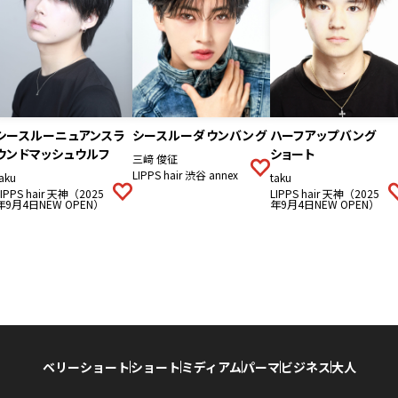
シースルーニュアンスラ
シースルーダウンバング
ハーフアップバング
ウンドマッシュウルフ
ショート
三﨑 俊征
LIPPS hair 渋谷 annex
aku
taku
LIPPS hair 天神（2025
LIPPS hair 天神（2025
年9月4日NEW OPEN）
年9月4日NEW OPEN）
ベリーショート
ショート
ミディアム
パーマ
ビジネス
大人