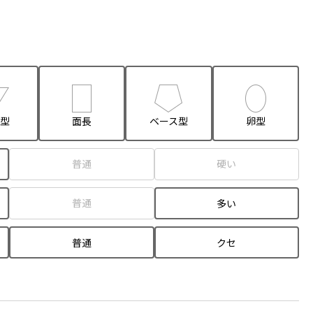
型
面長
ベース型
卵型
普通
硬い
普通
多い
普通
クセ