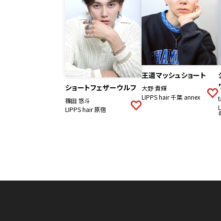
王道マッシュショート
ショートフェザーウルフ
大野 貴輝
LIPPS hair 千葉 annex
t
篠田 悠斗
LIPPS hair 原宿