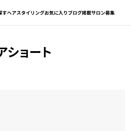
探す
ヘアスタイリング
お気に入り
お気に入り
ブログ
髪型をさがす
掲載サロン募集
アショート