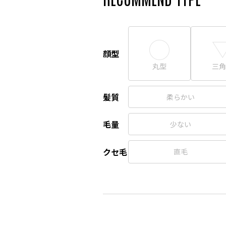
顔型
丸型
三角
髪質
柔らかい
毛量
少ない
クセ毛
直毛