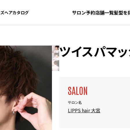
サロン予約
店舗一覧
髪型を
ンズヘアカタログ
ンズヘアカタログ
ツイスパマッ
SALON
サロン名
LIPPS hair 大宮