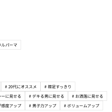
ラルパーマ
# 20代にオススメ
# 襟足すっきり
シーに見せる
# デキる男に見せる
# お洒落に見せる
好感度アップ
# 男子力アップ
# ボリュームアップ