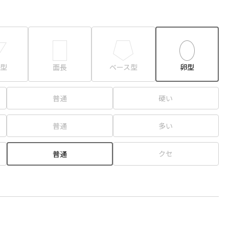
型
面長
ベース型
卵型
普通
硬い
普通
多い
クセ
普通