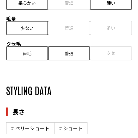
普通
柔らかい
硬い
毛量
普通
多い
少ない
クセ毛
クセ
直毛
普通
STYLING DATA
長さ
# ベリーショート
# ショート