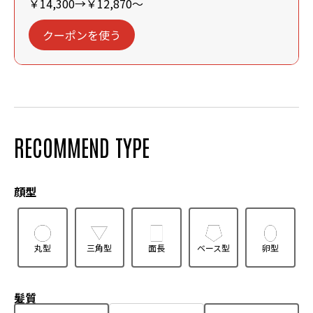
￥14,300→￥12,870～
クーポンを使う
RECOMMEND TYPE
顔型
丸型
三角型
面長
ベース型
卵型
髪質