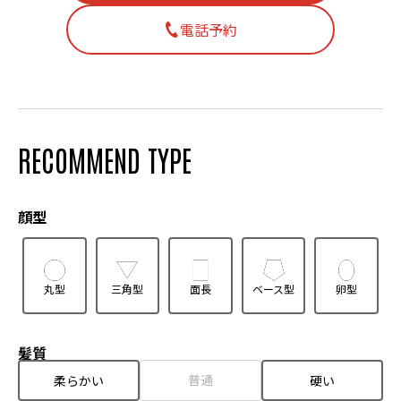
電話予約
RECOMMEND TYPE
顔型
丸型
三角型
面長
ベース型
卵型
髪質
普通
柔らかい
硬い