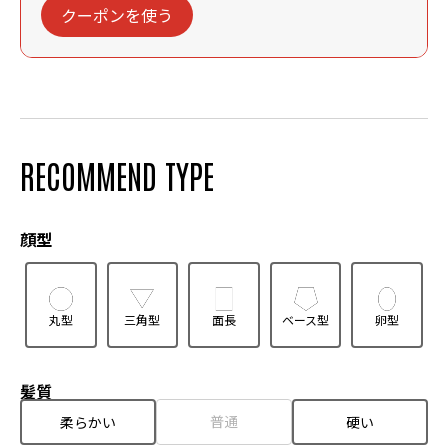
クーポンを使う
RECOMMEND TYPE
顔型
丸型
三角型
面長
ベース型
卵型
髪質
普通
柔らかい
硬い