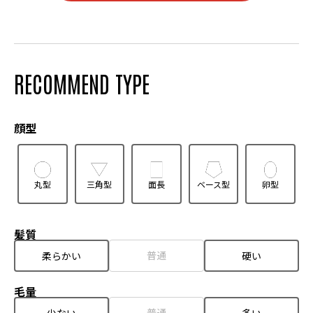
RECOMMEND TYPE
顔型
丸型
三角型
面長
ベース型
卵型
髪質
普通
柔らかい
硬い
毛量
普通