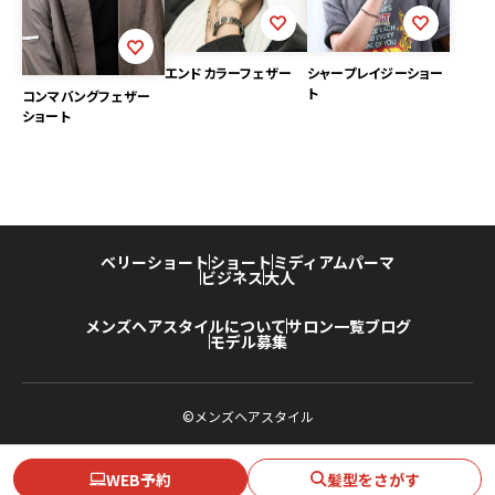
エンドカラーフェザー
シャープレイジーショー
ト
コンマバングフェザー
ショート
ベリーショート
ショート
ミディアム
パーマ
ビジネス
大人
メンズヘアスタイルについて
サロン一覧
ブログ
モデル募集
©メンズヘアスタイル
WEB予約
髪型をさがす