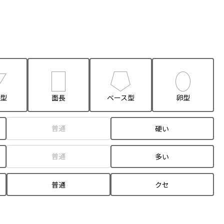
型
面長
ベース型
卵型
普通
硬い
普通
多い
普通
クセ