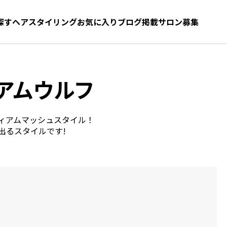
探す
ヘアスタイリング
お気に入り
お気に入り
ブログ
髪型をさがす
掲載サロン募集
アムウルフ
ィアムマッシュスタイル！
出るスタイルです!