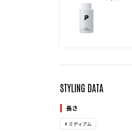
STYLING DATA
長さ
# ミディアム