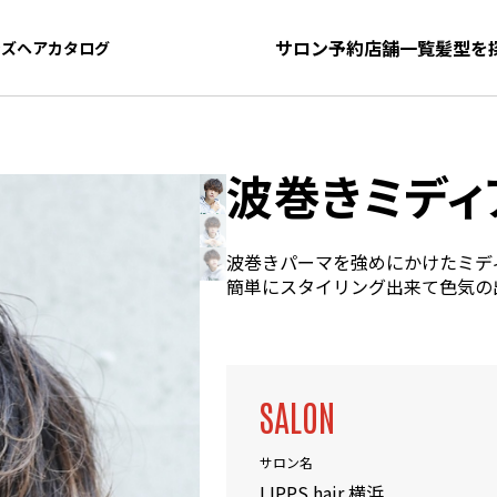
サロン予約
店舗一覧
髪型を
ンズヘアカタログ
ンズヘアカタログ
波巻きミディ
波巻きパーマを強めにかけたミデ
簡単にスタイリング出来て色気の
SALON
サロン名
LIPPS hair 横浜