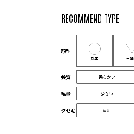
RECOMMEND TYPE
顔型
丸型
三角
髪質
柔らかい
毛量
少ない
クセ毛
直毛