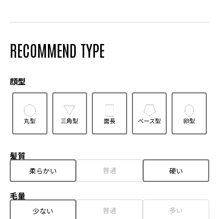
RECOMMEND TYPE
顔型
丸型
三角型
面長
ベース型
卵型
髪質
普通
柔らかい
硬い
毛量
普通
多い
少ない