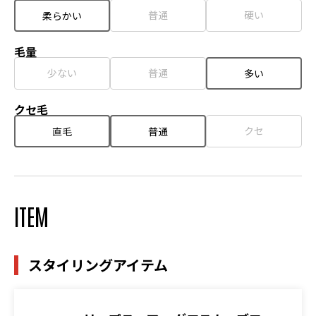
普通
硬い
柔らかい
毛量
少ない
普通
多い
クセ毛
クセ
直毛
普通
ITEM
スタイリングアイテム