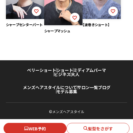
シャープセンターパート
【波巻きショート】
シャープマッシュ
ベリーショート
ショート
ミディアム
パーマ
ビジネス
大人
メンズヘアスタイルについて
サロン一覧
ブログ
モデル募集
©メンズヘアスタイル
WEB予約
髪型をさがす