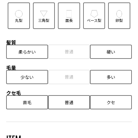
丸型
三角型
面長
ベース型
卵型
髪質
普通
柔らかい
硬い
毛量
普通
少ない
多い
クセ毛
直毛
普通
クセ