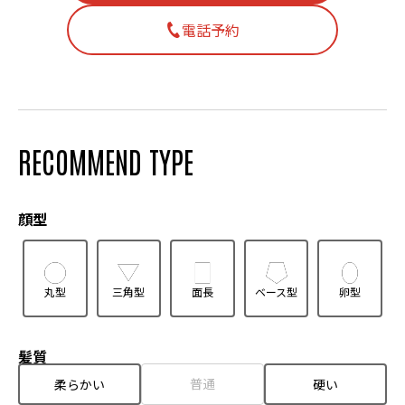
電話予約
RECOMMEND TYPE
顔型
丸型
三角型
面長
ベース型
卵型
髪質
普通
柔らかい
硬い