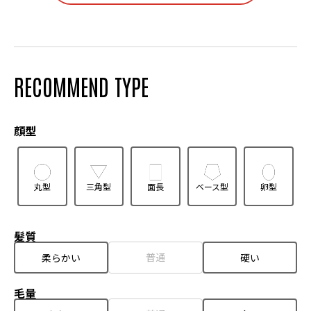
RECOMMEND TYPE
顔型
丸型
三角型
面長
ベース型
卵型
髪質
普通
柔らかい
硬い
毛量