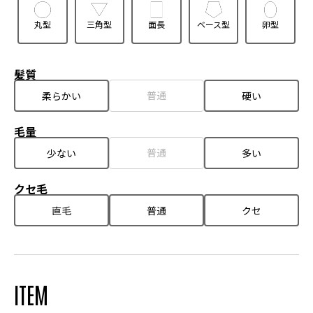
丸型
三角型
面長
ベース型
卵型
髪質
普通
柔らかい
硬い
毛量
普通
少ない
多い
クセ毛
直毛
普通
クセ
ITEM