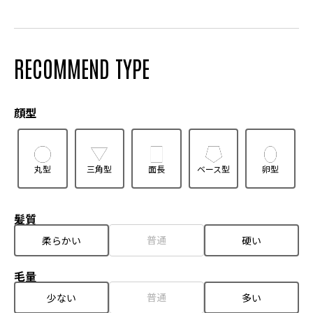
RECOMMEND TYPE
顔型
丸型
三角型
面長
ベース型
卵型
髪質
普通
柔らかい
硬い
毛量
普通
少ない
多い