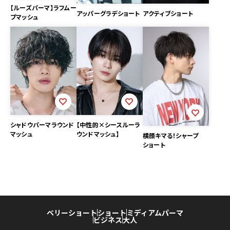
【ルーズパーマ】ラフムー
アッパーグラデショート
アクティブショート
ブマッシュ
シャドウパーマラウンド
【中性的×シースルーラ
マッシュ
ウンドマッシュ】
横顔キマる！シャープ
ショート
ベリーショート
ショート
ミディアム
パーマ
ビジネス
大人