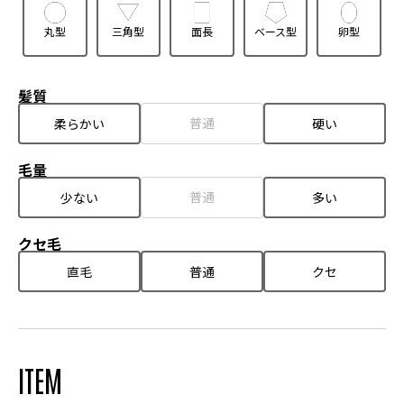
丸型
三角型
面長
ベース型
卵型
髪質
普通
柔らかい
硬い
毛量
普通
少ない
多い
クセ毛
直毛
普通
クセ
ITEM