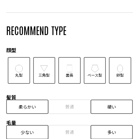
RECOMMEND TYPE
顔型
丸型
三角型
面長
ベース型
卵型
髪質
普通
柔らかい
硬い
毛量
普通
少ない
多い