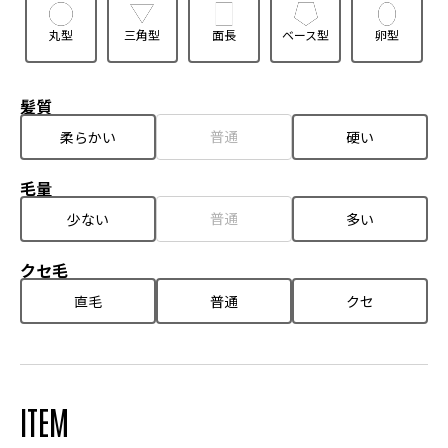
丸型
三角型
面長
ベース型
卵型
髪質
普通
柔らかい
硬い
毛量
普通
少ない
多い
クセ毛
直毛
普通
クセ
ITEM