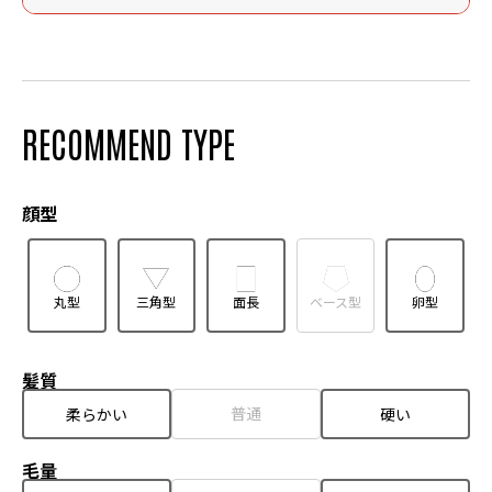
RECOMMEND TYPE
顔型
丸型
三角型
面長
ベース型
卵型
髪質
普通
柔らかい
硬い
毛量