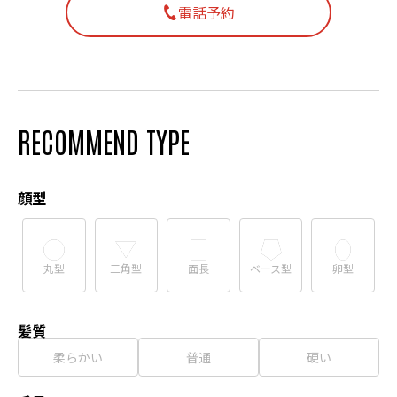
電話予約
RECOMMEND TYPE
顔型
丸型
三角型
面長
ベース型
卵型
髪質
柔らかい
普通
硬い