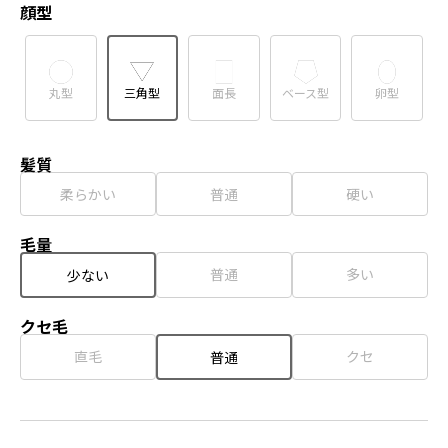
顔型
丸型
三角型
面長
ベース型
卵型
髪質
柔らかい
普通
硬い
毛量
普通
多い
少ない
クセ毛
直毛
クセ
普通